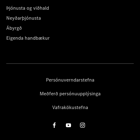
Þjónusta og viðhald
Neyðarþjónusta
Ábyrgð
Eigenda handbækur
Persónuverndarstefna
Meðferð persónuupplýsinga
Vafrakökustefna