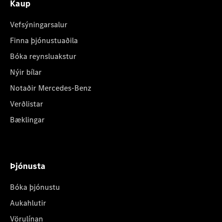
Kaup
Vefsýningarsalur
Finna þjónustuaðila
Bóka reynsluakstur
Nýir bílar
Notaðir Mercedes-Benz
Verðlistar
Bæklingar
Þjónusta
Bóka þjónustu
Aukahlutir
Vörulínan