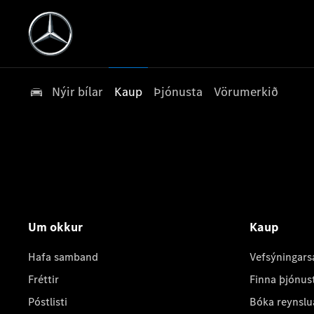
Nýir bílar
Kaup
Þjónusta
Vörumerkið
Um okkur
Kaup
Hafa samband
Vefsýningars
Fréttir
Finna þjónus
Póstlisti
Bóka reynslu