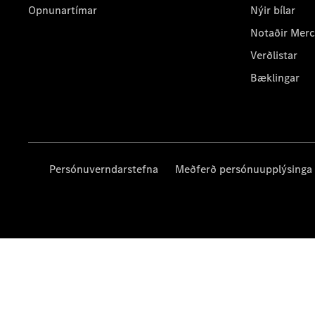
Opnunartímar
Nýir bílar
Notaðir Mer
Verðlistar
Bæklingar
Persónuverndarstefna
Meðferð persónuupplýsinga