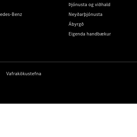
Þjónusta og viðhald
cedes-Benz
Neyðarþjónusta
Ábyrgð
Eigenda handbækur
Vafrakökustefna