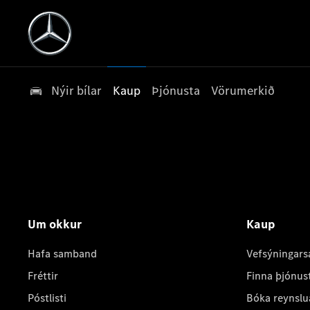
Nýir bílar
Kaup
Þjónusta
Vörumerkið
Um okkur
Kaup
Hafa samband
Vefsýningars
Fréttir
Finna þjónus
Póstlisti
Bóka reynslu