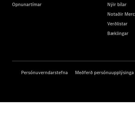
Opnunartímar
Nýir bílar
Notaðir Mer
Verðlistar
Bæklingar
Persónuverndarstefna
Meðferð persónuupplýsinga