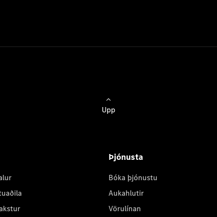
Upp
Þjónusta
alur
Bóka þjónustu
tuaðila
Aukahlutir
akstur
Vörulínan