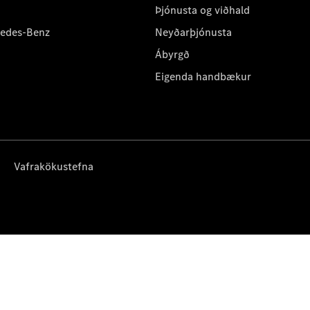
Þjónusta og viðhald
cedes-Benz
Neyðarþjónusta
Ábyrgð
Eigenda handbækur
Vafrakökustefna