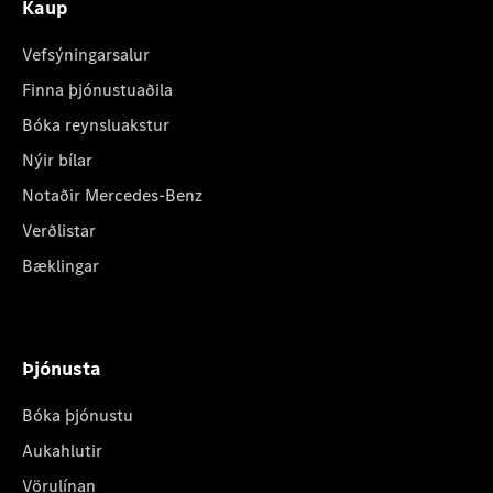
Kaup
Vefsýningarsalur
Finna þjónustuaðila
Bóka reynsluakstur
Nýir bílar
Notaðir Mercedes-Benz
Verðlistar
Bæklingar
Þjónusta
Bóka þjónustu
Aukahlutir
Vörulínan