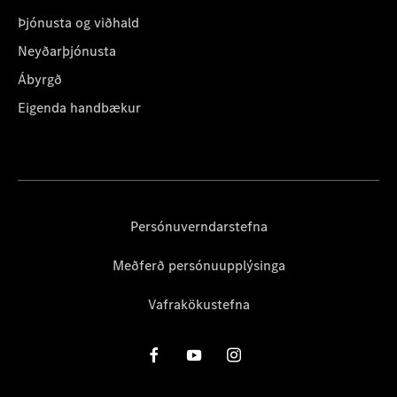
Þjónusta og viðhald
Neyðarþjónusta
Ábyrgð
Eigenda handbækur
Persónuverndarstefna
Meðferð persónuupplýsinga
Vafrakökustefna