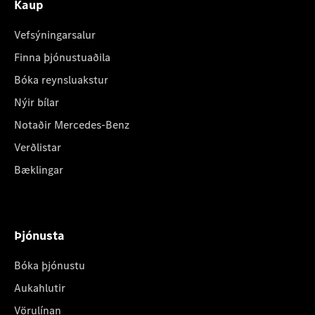
Kaup
Vefsýningarsalur
Finna þjónustuaðila
Bóka reynsluakstur
Nýir bílar
Notaðir Mercedes-Benz
Verðlistar
Bæklingar
Þjónusta
Bóka þjónustu
Aukahlutir
Vörulínan