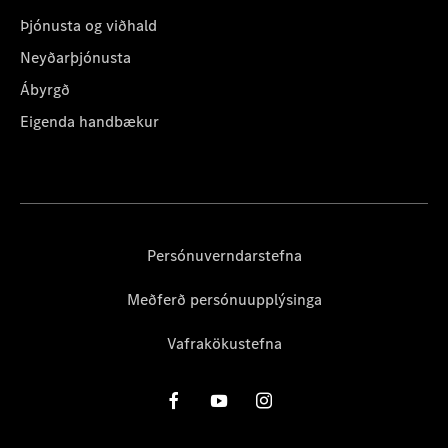
Þjónusta og viðhald
Neyðarþjónusta
Ábyrgð
Eigenda handbækur
Persónuverndarstefna
Meðferð persónuupplýsinga
Vafrakökustefna