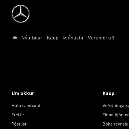
Nýir bílar
Kaup
Þjónusta
Vörumerkið
Um okkur
Kaup
Hafa samband
Vefsýningars
Fréttir
Finna þjónus
Póstlisti
Bóka reynslu