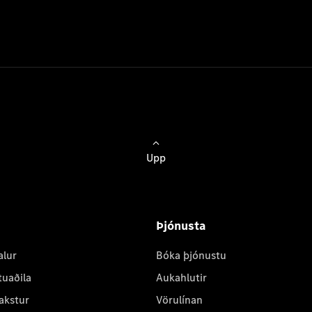
Upp
Þjónusta
alur
Bóka þjónustu
tuaðila
Aukahlutir
akstur
Vörulínan