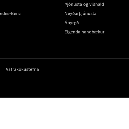
Þjónusta og viðhald
cedes-Benz
Neyðarþjónusta
Ábyrgð
Eigenda handbækur
Vafrakökustefna