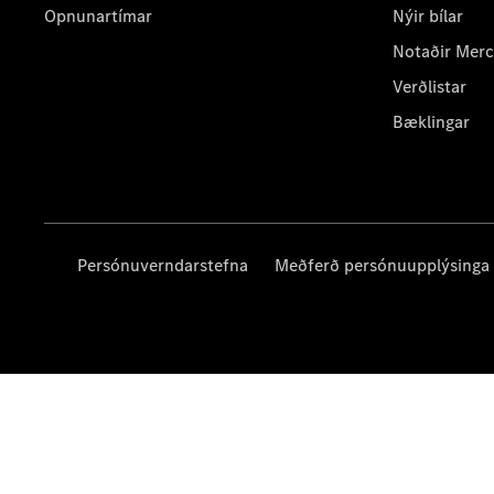
Opnunartímar
Nýir bílar
Notaðir Mer
Verðlistar
Bæklingar
Persónuverndarstefna
Meðferð persónuupplýsinga