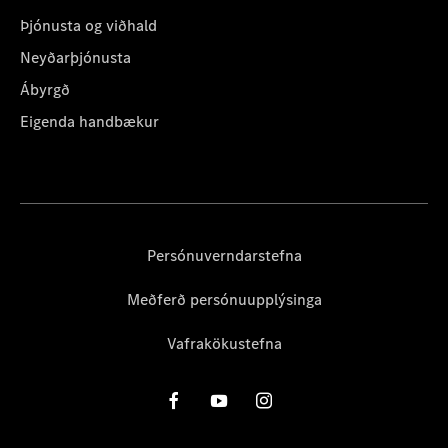
Þjónusta og viðhald
Neyðarþjónusta
Ábyrgð
Eigenda handbækur
Persónuverndarstefna
Meðferð persónuupplýsinga
Vafrakökustefna