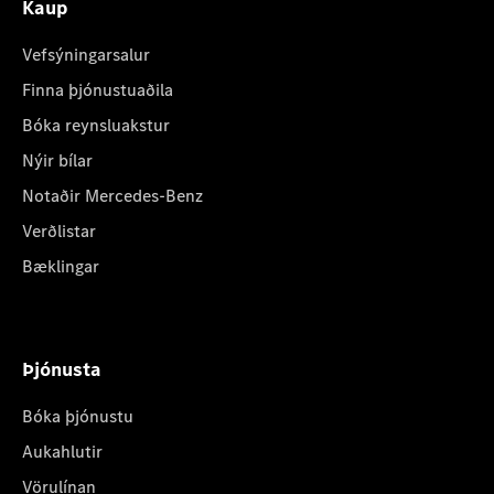
Kaup
Vefsýningarsalur
Finna þjónustuaðila
Bóka reynsluakstur
Nýir bílar
Notaðir Mercedes-Benz
Verðlistar
Bæklingar
Þjónusta
Bóka þjónustu
Aukahlutir
Vörulínan