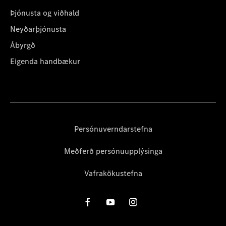
Þjónusta og viðhald
Neyðarþjónusta
Ábyrgð
Eigenda handbækur
Persónuverndarstefna
Meðferð persónuupplýsinga
Vafrakökustefna