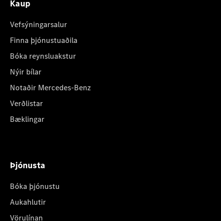
Kaup
Vefsýningarsalur
Finna þjónustuaðila
Bóka reynsluakstur
Nýir bílar
Notaðir Mercedes-Benz
Verðlistar
Bæklingar
Þjónusta
Bóka þjónustu
Aukahlutir
Vörulínan