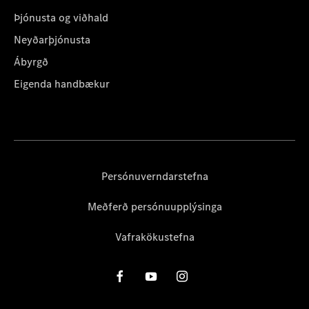
Þjónusta og viðhald
Neyðarþjónusta
Ábyrgð
Eigenda handbækur
Persónuverndarstefna
Meðferð persónuupplýsinga
Vafrakökustefna