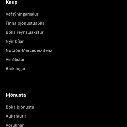
Kaup
Vefsýningarsalur
Finna þjónustuaðila
Bóka reynsluakstur
Nýir bílar
Notaðir Mercedes-Benz
Verðlistar
Bæklingar
Þjónusta
Bóka þjónustu
Aukahlutir
Vörulínan