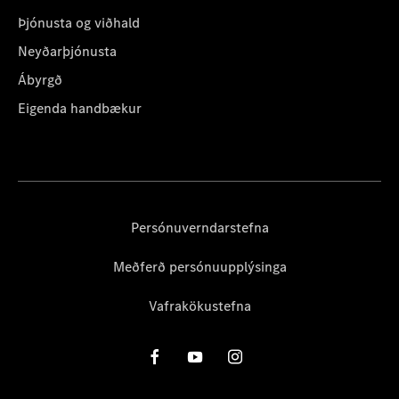
Þjónusta og viðhald
Neyðarþjónusta
Ábyrgð
Eigenda handbækur
Persónuverndarstefna
Meðferð persónuupplýsinga
Vafrakökustefna