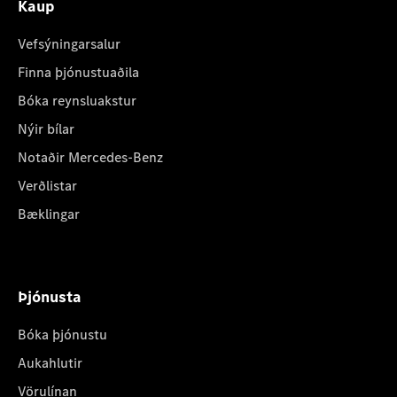
Kaup
Vefsýningarsalur
Finna þjónustuaðila
Bóka reynsluakstur
Nýir bílar
Notaðir Mercedes-Benz
Verðlistar
Bæklingar
Þjónusta
Bóka þjónustu
Aukahlutir
Vörulínan