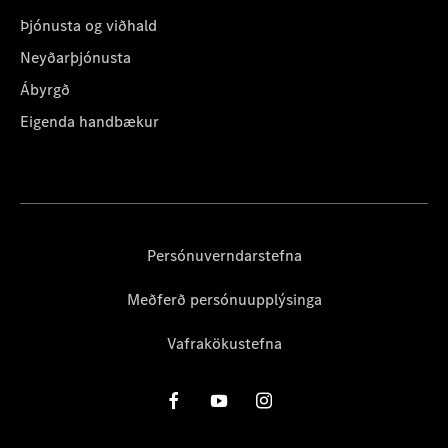
Þjónusta og viðhald
Neyðarþjónusta
Ábyrgð
Eigenda handbækur
Persónuverndarstefna
Meðferð persónuupplýsinga
Vafrakökustefna