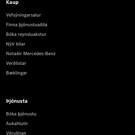
Kaup
Vefsýningarsalur
Finna þjónustuaðila
Bóka reynsluakstur
Nýir bílar
Notaðir Mercedes-Benz
Verðlistar
Bæklingar
Þjónusta
Bóka þjónustu
Aukahlutir
Vörulínan