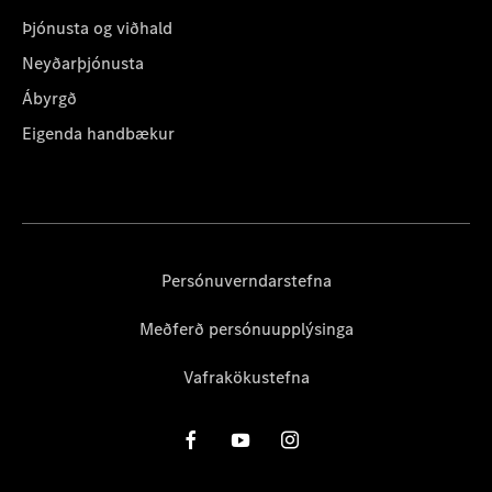
Þjónusta og viðhald
Neyðarþjónusta
Ábyrgð
Eigenda handbækur
Persónuverndarstefna
Meðferð persónuupplýsinga
Vafrakökustefna