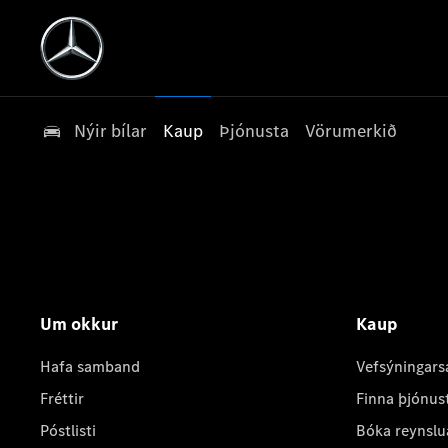
Nýir bílar
Kaup
Þjónusta
Vörumerkið
Um okkur
Kaup
Hafa samband
Vefsýningars
Fréttir
Finna þjónus
Póstlisti
Bóka reynslu