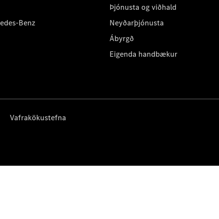
Þjónusta og viðhald
cedes-Benz
Neyðarþjónusta
Ábyrgð
Eigenda handbækur
Vafrakökustefna