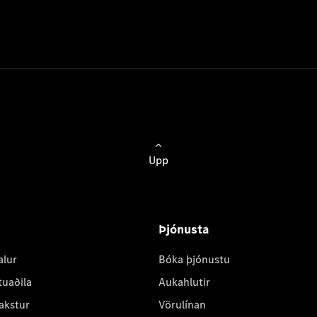
Upp
Þjónusta
alur
Bóka þjónustu
tuaðila
Aukahlutir
akstur
Vörulínan