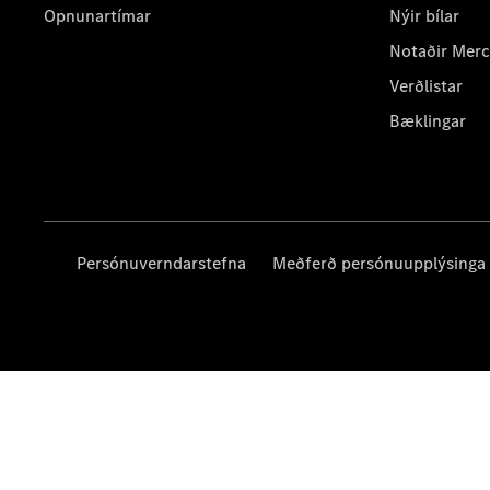
Opnunartímar
Nýir bílar
Notaðir Mer
Verðlistar
Bæklingar
Persónuverndarstefna
Meðferð persónuupplýsinga