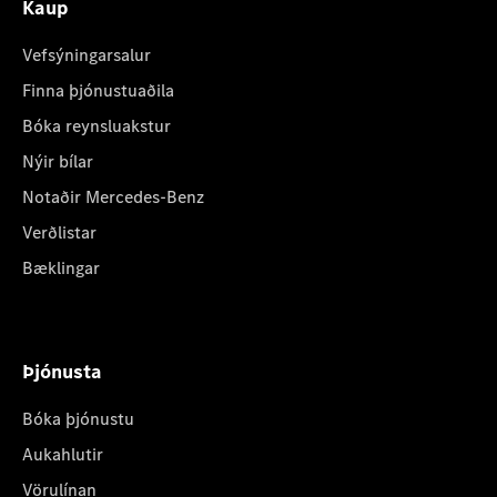
Kaup
Vefsýningarsalur
Finna þjónustuaðila
Bóka reynsluakstur
Nýir bílar
Notaðir Mercedes-Benz
Verðlistar
Bæklingar
Þjónusta
Bóka þjónustu
Aukahlutir
Vörulínan