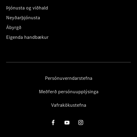
Þjónusta og viðhald
Neyðarþjónusta
Ábyrgð
Eigenda handbækur
Persónuverndarstefna
Meðferð persónuupplýsinga
Vafrakökustefna