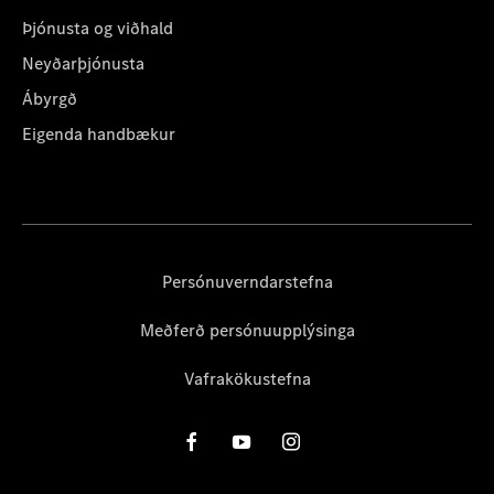
Þjónusta og viðhald
Neyðarþjónusta
Ábyrgð
Eigenda handbækur
Persónuverndarstefna
Meðferð persónuupplýsinga
Vafrakökustefna