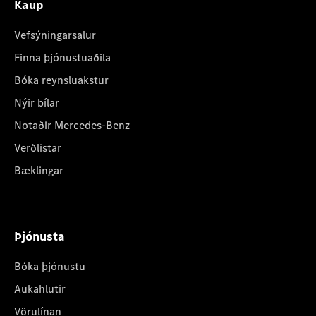
Kaup
Vefsýningarsalur
Finna þjónustuaðila
Bóka reynsluakstur
Nýir bílar
Notaðir Mercedes-Benz
Verðlistar
Bæklingar
Þjónusta
Bóka þjónustu
Aukahlutir
Vörulínan