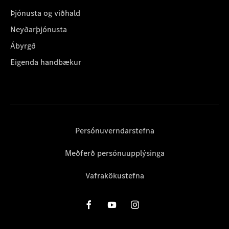
Þjónusta og viðhald
Neyðarþjónusta
Ábyrgð
Eigenda handbækur
Persónuverndarstefna
Meðferð persónuupplýsinga
Vafrakökustefna