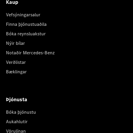
Kaup
Vefsýningarsalur
Finna þjónustuaðila
Bóka reynsluakstur
Nýir bílar
Notaðir Mercedes-Benz
Verðlistar
Bæklingar
Þjónusta
Bóka þjónustu
Aukahlutir
Vörulínan