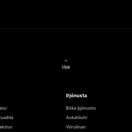
Upp
Þjónusta
alur
Bóka þjónustu
tuaðila
Aukahlutir
akstur
Vörulínan