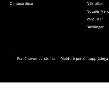
Opnunartímar
Nýir bílar
Notaðir Mer
Verðlistar
Bæklingar
Persónuverndarstefna
Meðferð persónuupplýsinga