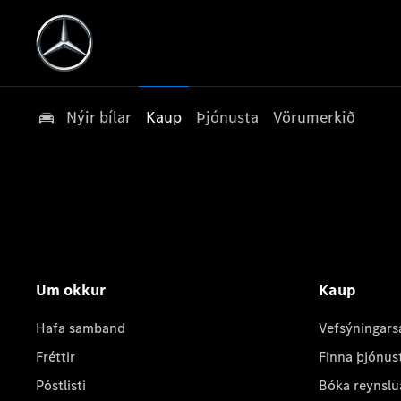
Nýir bílar
Kaup
Þjónusta
Vörumerkið
Um okkur
Kaup
Hafa samband
Vefsýningars
Fréttir
Finna þjónus
Póstlisti
Bóka reynslu