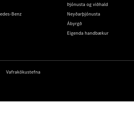
Þjónusta og viðhald
cedes-Benz
Neyðarþjónusta
Ábyrgð
Eigenda handbækur
Vafrakökustefna