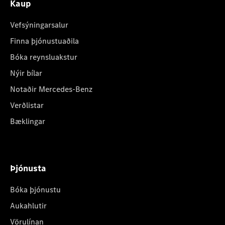
Kaup
Vefsýningarsalur
Finna þjónustuaðila
Bóka reynsluakstur
Nýir bílar
Notaðir Mercedes-Benz
Verðlistar
Bæklingar
Þjónusta
Bóka þjónustu
Aukahlutir
Vörulínan