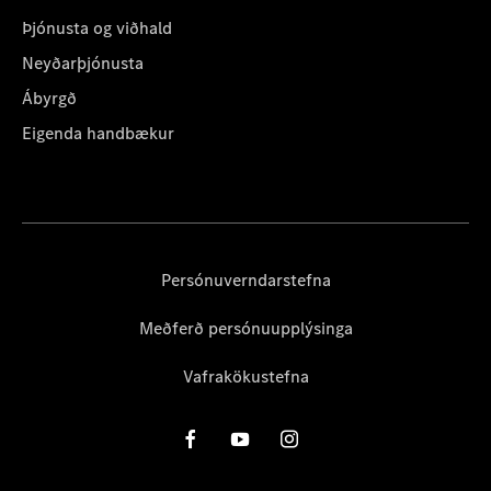
Þjónusta og viðhald
Neyðarþjónusta
Ábyrgð
Eigenda handbækur
Persónuverndarstefna
Meðferð persónuupplýsinga
Vafrakökustefna