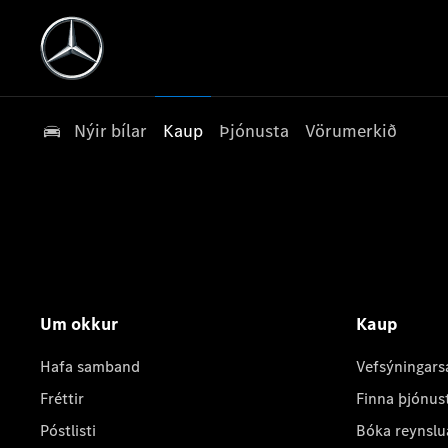
Nýir bílar
Kaup
Þjónusta
Vörumerkið
Um okkur
Kaup
Hafa samband
Vefsýningars
Fréttir
Finna þjónus
Póstlisti
Bóka reynslu