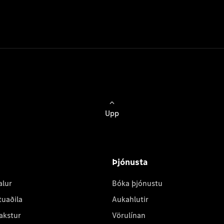
Upp
Þjónusta
alur
Bóka þjónustu
tuaðila
Aukahlutir
akstur
Vörulínan