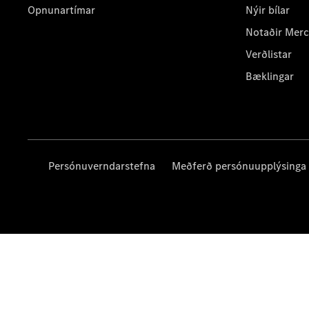
Opnunartímar
Nýir bílar
Notaðir Mer
Verðlistar
Bæklingar
Persónuverndarstefna
Meðferð persónuupplýsinga