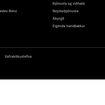
Þjónusta og viðhald
cedes-Benz
Neyðarþjónusta
Ábyrgð
Eigenda handbækur
Vafrakökustefna