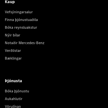
Kaup
Vefsýningarsalur
Finna þjónustuaðila
Bóka reynsluakstur
Nýir bílar
Notaðir Mercedes-Benz
Verðlistar
Bæklingar
Þjónusta
Bóka þjónustu
Aukahlutir
Vörulínan