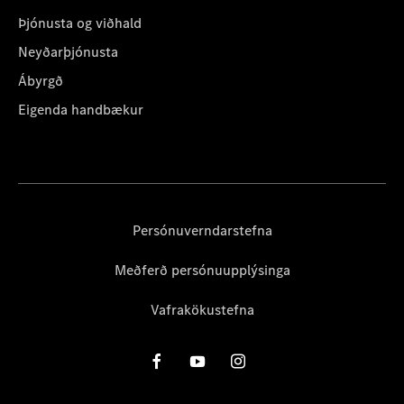
Þjónusta og viðhald
Neyðarþjónusta
Ábyrgð
Eigenda handbækur
Persónuverndarstefna
Meðferð persónuupplýsinga
Vafrakökustefna