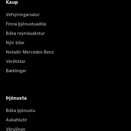
Kaup
Vefsýningarsalur
Finna þjónustuaðila
Bóka reynsluakstur
Nýir bílar
Notaðir Mercedes-Benz
Verðlistar
Bæklingar
Þjónusta
Bóka þjónustu
Aukahlutir
Vörulínan