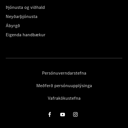
Þjónusta og viðhald
Neyðarþjónusta
Ábyrgð
Eigenda handbækur
Persónuverndarstefna
Meðferð persónuupplýsinga
Vafrakökustefna