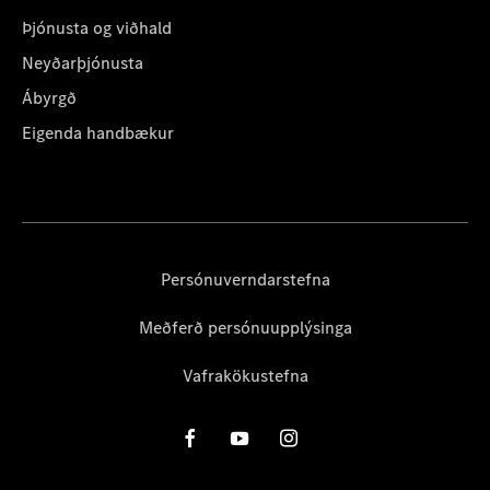
Þjónusta og viðhald
Neyðarþjónusta
Ábyrgð
Eigenda handbækur
Persónuverndarstefna
Meðferð persónuupplýsinga
Vafrakökustefna