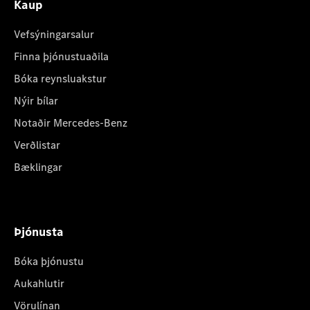
Kaup
Vefsýningarsalur
Finna þjónustuaðila
Bóka reynsluakstur
Nýir bílar
Notaðir Mercedes-Benz
Verðlistar
Bæklingar
Þjónusta
Bóka þjónustu
Aukahlutir
Vörulínan