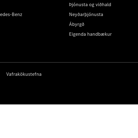
Þjónusta og viðhald
cedes-Benz
Neyðarþjónusta
Ábyrgð
Eigenda handbækur
Vafrakökustefna