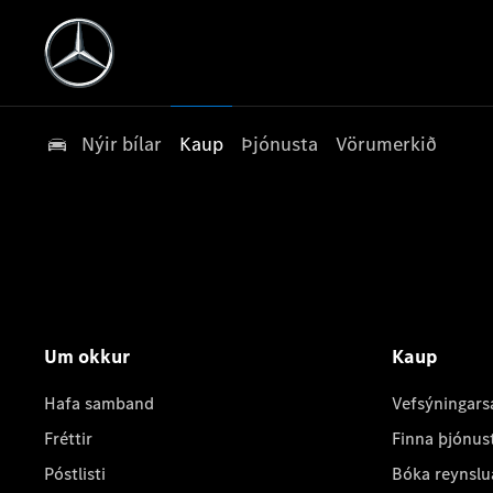
Nýir bílar
Kaup
Þjónusta
Vörumerkið
Um okkur
Kaup
Hafa samband
Vefsýningars
Fréttir
Finna þjónus
Póstlisti
Bóka reynslu