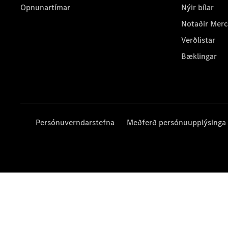
Opnunartímar
Nýir bílar
Notaðir Mer
Verðlistar
Bæklingar
Persónuverndarstefna
Meðferð persónuupplýsinga