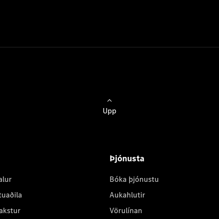
Upp
Þjónusta
alur
Bóka þjónustu
tuaðila
Aukahlutir
akstur
Vörulínan