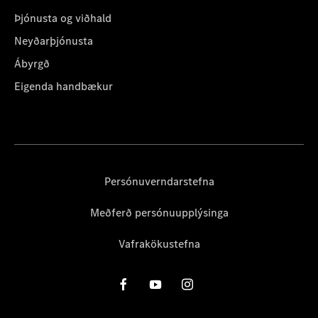
Þjónusta og viðhald
Neyðarþjónusta
Ábyrgð
Eigenda handbækur
Persónuverndarstefna
Meðferð persónuupplýsinga
Vafrakökustefna