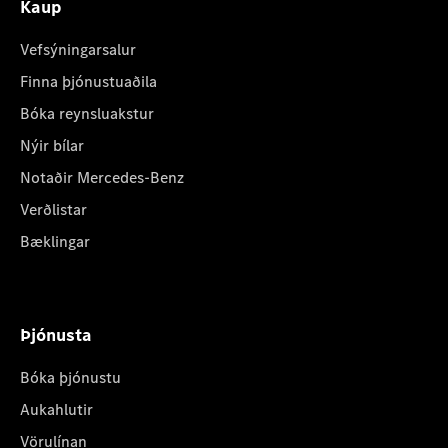
Kaup
Vefsýningarsalur
Finna þjónustuaðila
Bóka reynsluakstur
Nýir bílar
Notaðir Mercedes-Benz
Verðlistar
Bæklingar
Þjónusta
Bóka þjónustu
Aukahlutir
Vörulínan