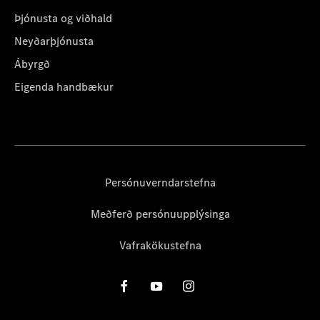
Þjónusta og viðhald
Neyðarþjónusta
Ábyrgð
Eigenda handbækur
Persónuverndarstefna
Meðferð persónuupplýsinga
Vafrakökustefna