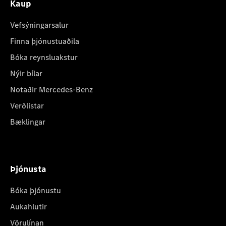
Kaup
Vefsýningarsalur
Finna þjónustuaðila
Bóka reynsluakstur
Nýir bílar
Notaðir Mercedes-Benz
Verðlistar
Bæklingar
Þjónusta
Bóka þjónustu
Aukahlutir
Vörulínan