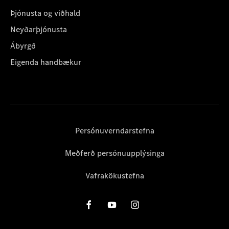
Þjónusta og viðhald
Neyðarþjónusta
Ábyrgð
Eigenda handbækur
Persónuverndarstefna
Meðferð persónuupplýsinga
Vafrakökustefna