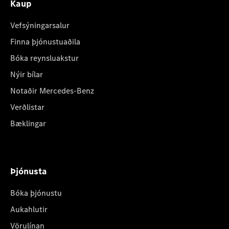
Kaup
Vefsýningarsalur
Finna þjónustuaðila
Bóka reynsluakstur
Nýir bílar
Notaðir Mercedes-Benz
Verðlistar
Bæklingar
Þjónusta
Bóka þjónustu
Aukahlutir
Vörulínan