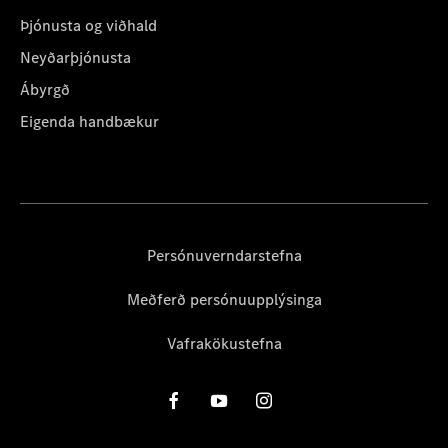
Þjónusta og viðhald
Neyðarþjónusta
Ábyrgð
Eigenda handbækur
Persónuverndarstefna
Meðferð persónuupplýsinga
Vafrakökustefna