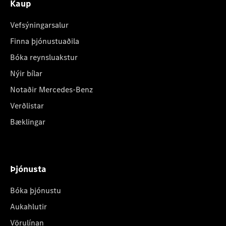
Kaup
Vefsýningarsalur
Finna þjónustuaðila
Bóka reynsluakstur
Nýir bílar
Notaðir Mercedes-Benz
Verðlistar
Bæklingar
Þjónusta
Bóka þjónustu
Aukahlutir
Vörulínan