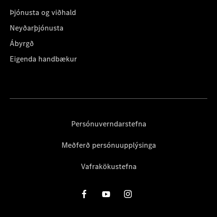
Þjónusta og viðhald
Neyðarþjónusta
Ábyrgð
Eigenda handbækur
Persónuverndarstefna
Meðferð persónuupplýsinga
Vafrakökustefna