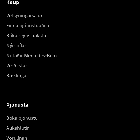
Kaup
Vefsýningarsalur
Finna þjónustuaðila
Bóka reynsluakstur
Nýir bílar
Notaðir Mercedes-Benz
Verðlistar
Bæklingar
Þjónusta
Bóka þjónustu
Aukahlutir
Vörulínan