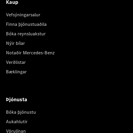
Kaup
Vefsýningarsalur
Finna þjónustuaðila
Bóka reynsluakstur
Nýir bílar
Notaðir Mercedes-Benz
Verðlistar
Bæklingar
Þjónusta
Bóka þjónustu
Aukahlutir
Vörulínan