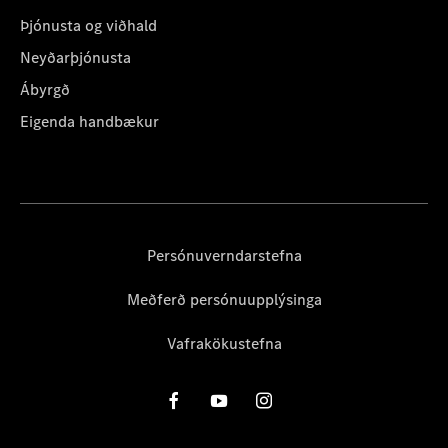
Þjónusta og viðhald
Neyðarþjónusta
Ábyrgð
Eigenda handbækur
Persónuverndarstefna
Meðferð persónuupplýsinga
Vafrakökustefna