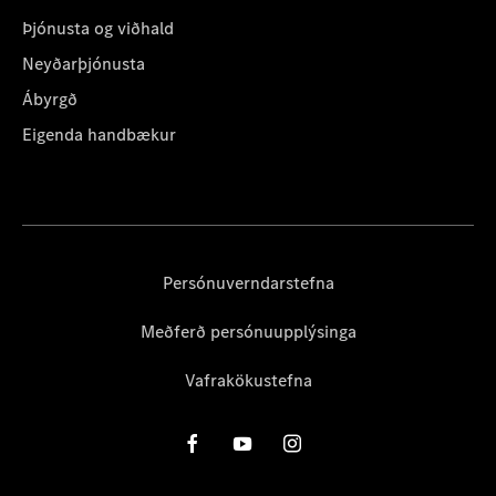
Þjónusta og viðhald
Neyðarþjónusta
Ábyrgð
Eigenda handbækur
Persónuverndarstefna
Meðferð persónuupplýsinga
Vafrakökustefna