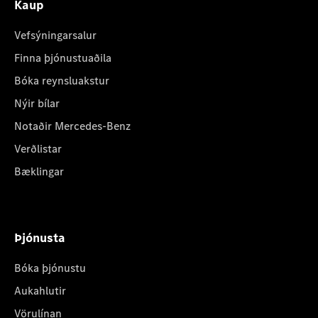
Kaup
Vefsýningarsalur
Finna þjónustuaðila
Bóka reynsluakstur
Nýir bílar
Notaðir Mercedes-Benz
Verðlistar
Bæklingar
Þjónusta
Bóka þjónustu
Aukahlutir
Vörulínan