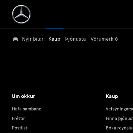
Nýir bílar
Kaup
Þjónusta
Vörumerkið
Um okkur
Kaup
Hafa samband
Vefsýningars
Fréttir
Finna þjónus
Póstlisti
Bóka reynslu