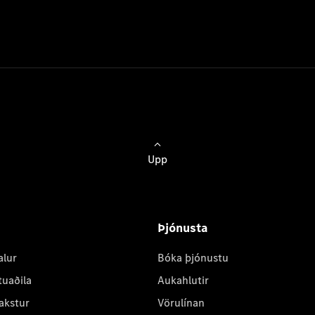
Upp
Þjónusta
alur
Bóka þjónustu
tuaðila
Aukahlutir
akstur
Vörulínan