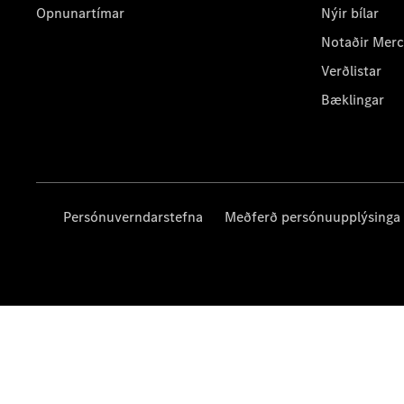
Opnunartímar
Nýir bílar
Notaðir Mer
Verðlistar
Bæklingar
Persónuverndarstefna
Meðferð persónuupplýsinga