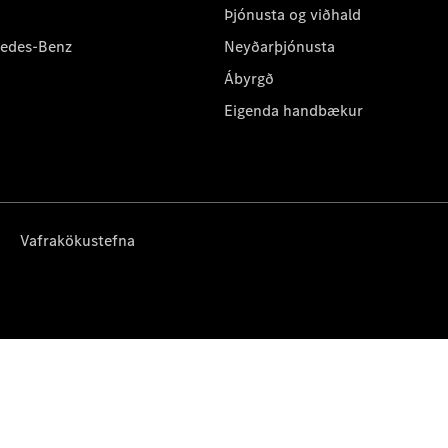
Þjónusta og viðhald
cedes-Benz
Neyðarþjónusta
Ábyrgð
Eigenda handbækur
Vafrakökustefna