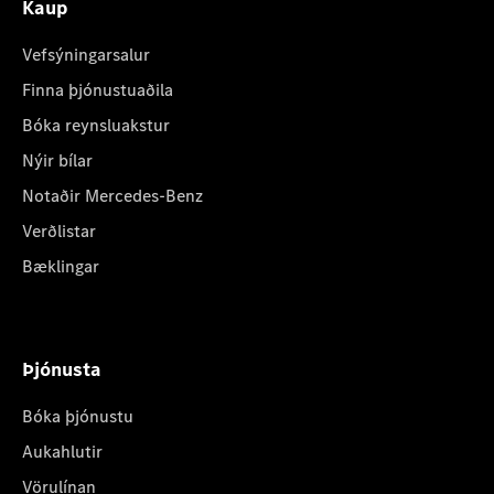
Kaup
Vefsýningarsalur
Finna þjónustuaðila
Bóka reynsluakstur
Nýir bílar
Notaðir Mercedes-Benz
Verðlistar
Bæklingar
Þjónusta
Bóka þjónustu
Aukahlutir
Vörulínan