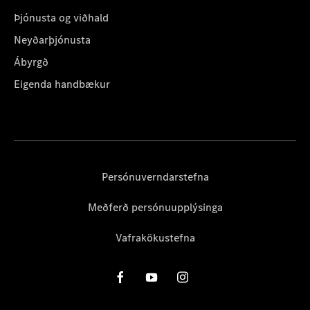
Þjónusta og viðhald
Neyðarþjónusta
Ábyrgð
Eigenda handbækur
Persónuverndarstefna
Meðferð persónuupplýsinga
Vafrakökustefna