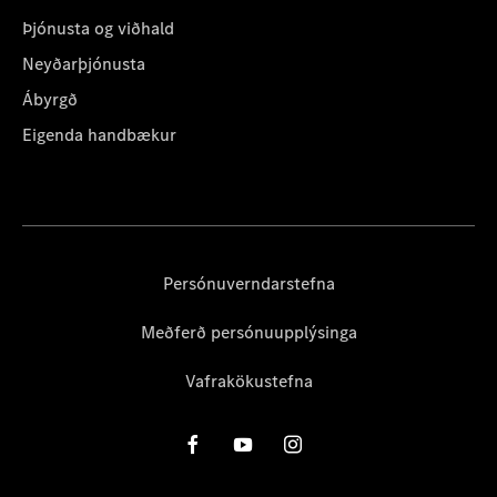
Þjónusta og viðhald
Neyðarþjónusta
Ábyrgð
Eigenda handbækur
Persónuverndarstefna
Meðferð persónuupplýsinga
Vafrakökustefna