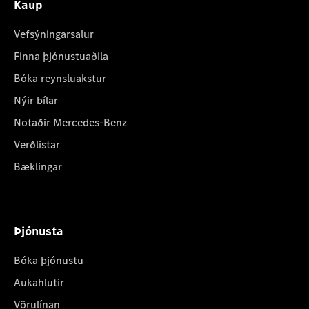
Kaup
Vefsýningarsalur
Finna þjónustuaðila
Bóka reynsluakstur
Nýir bílar
Notaðir Mercedes-Benz
Verðlistar
Bæklingar
Þjónusta
Bóka þjónustu
Aukahlutir
Vörulínan