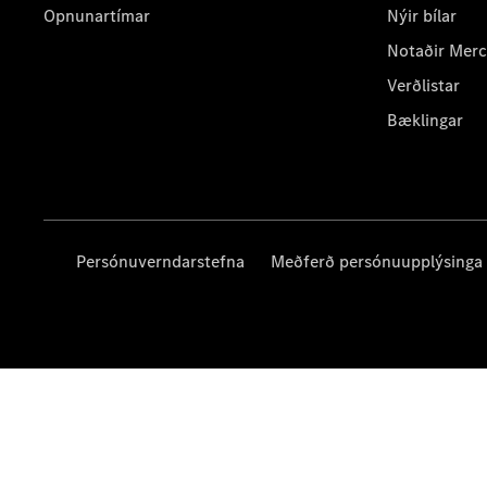
Opnunartímar
Nýir bílar
Notaðir Mer
Verðlistar
Bæklingar
Persónuverndarstefna
Meðferð persónuupplýsinga