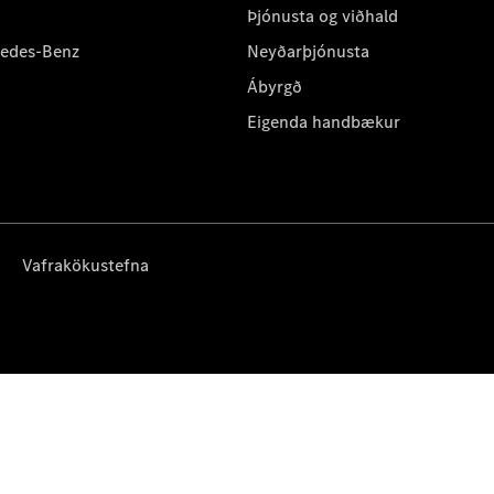
Þjónusta og viðhald
cedes-Benz
Neyðarþjónusta
Ábyrgð
Eigenda handbækur
Vafrakökustefna