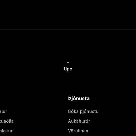
Upp
Þjónusta
alur
Bóka þjónustu
tuaðila
Aukahlutir
akstur
Vörulínan