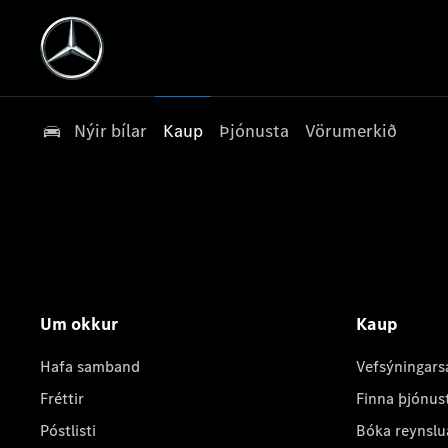
Nýir bílar
Kaup
Þjónusta
Vörumerkið
Um okkur
Kaup
Hafa samband
Vefsýningars
Fréttir
Finna þjónus
Póstlisti
Bóka reynslu