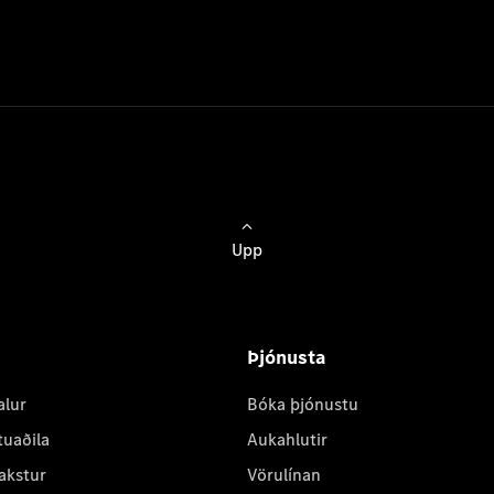
Upp
Þjónusta
alur
Bóka þjónustu
tuaðila
Aukahlutir
akstur
Vörulínan