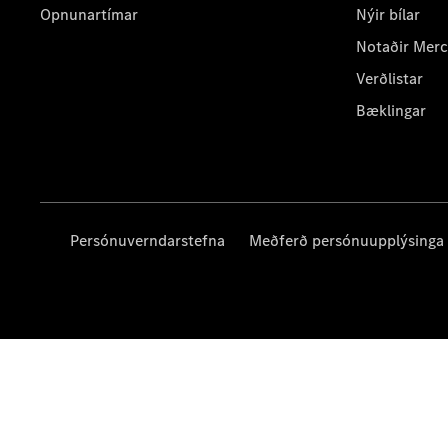
Opnunartímar
Nýir bílar
Notaðir Mer
Verðlistar
Bæklingar
Persónuverndarstefna
Meðferð persónuupplýsinga