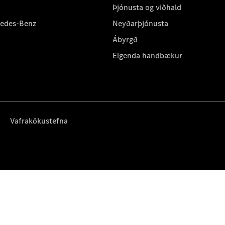
Þjónusta og viðhald
cedes-Benz
Neyðarþjónusta
Ábyrgð
Eigenda handbækur
Vafrakökustefna