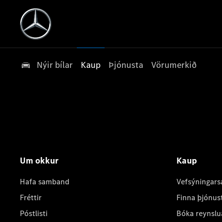
Nýir bílar
Kaup
Þjónusta
Vörumerkið
Um okkur
Kaup
Hafa samband
Vefsýningars
Fréttir
Finna þjónus
Póstlisti
Bóka reynslu