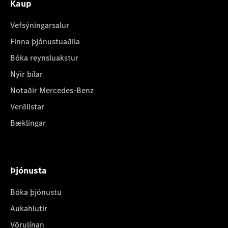
Kaup
Vefsýningarsalur
Finna þjónustuaðila
Bóka reynsluakstur
Nýir bílar
Notaðir Mercedes-Benz
Verðlistar
Bæklingar
Þjónusta
Bóka þjónustu
Aukahlutir
Vörulínan