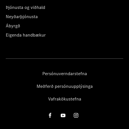
Þjónusta og viðhald
Neyðarþjónusta
Ábyrgð
Eigenda handbækur
Persónuverndarstefna
Meðferð persónuupplýsinga
Vafrakökustefna