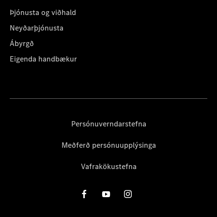
Þjónusta og viðhald
Neyðarþjónusta
Ábyrgð
Eigenda handbækur
Persónuverndarstefna
Meðferð persónuupplýsinga
Vafrakökustefna