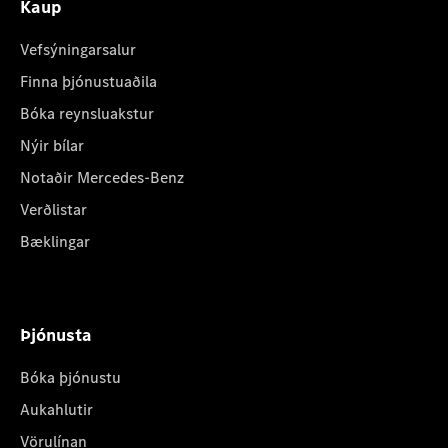
Kaup
Vefsýningarsalur
Finna þjónustuaðila
Bóka reynsluakstur
Nýir bílar
Notaðir Mercedes-Benz
Verðlistar
Bæklingar
Þjónusta
Bóka þjónustu
Aukahlutir
Vörulínan