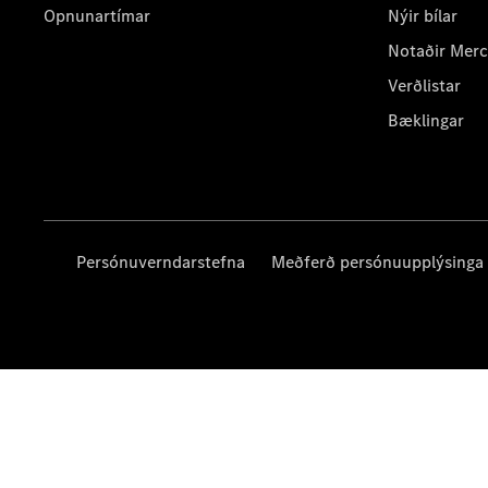
Opnunartímar
Nýir bílar
Notaðir Mer
Verðlistar
Bæklingar
Persónuverndarstefna
Meðferð persónuupplýsinga