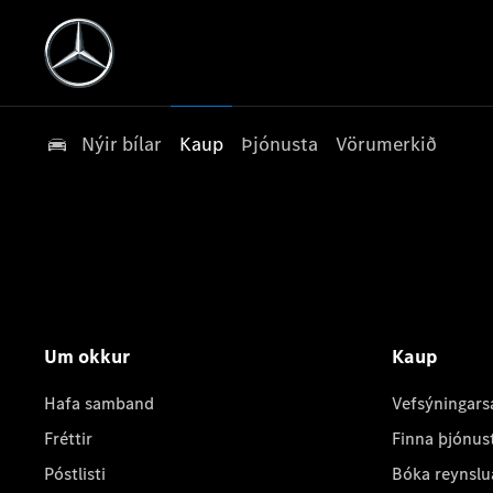
Nýir bílar
Kaup
Þjónusta
Vörumerkið
Um okkur
Kaup
Hafa samband
Vefsýningars
Fréttir
Finna þjónus
Póstlisti
Bóka reynslu