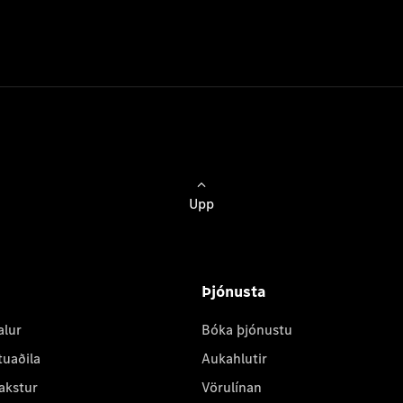
Upp
Þjónusta
alur
Bóka þjónustu
tuaðila
Aukahlutir
akstur
Vörulínan