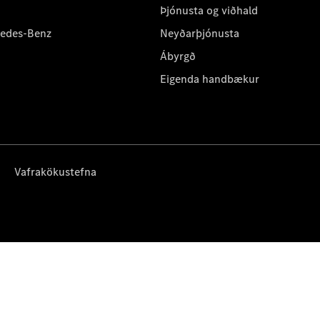
Þjónusta og viðhald
cedes-Benz
Neyðarþjónusta
Ábyrgð
Eigenda handbækur
Vafrakökustefna