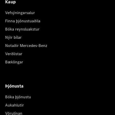
Kaup
Vefsýningarsalur
Finna þjónustuaðila
Bóka reynsluakstur
Nýir bílar
Notaðir Mercedes-Benz
Verðlistar
Bæklingar
Þjónusta
Bóka þjónustu
Aukahlutir
Vörulínan