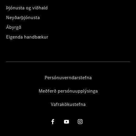
Þjónusta og viðhald
Neyðarþjónusta
Ábyrgð
Eigenda handbækur
Persónuverndarstefna
Meðferð persónuupplýsinga
Vafrakökustefna