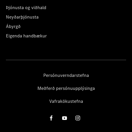
Þjónusta og viðhald
Neyðarþjónusta
Ábyrgð
Eigenda handbækur
Persónuverndarstefna
Meðferð persónuupplýsinga
Vafrakökustefna