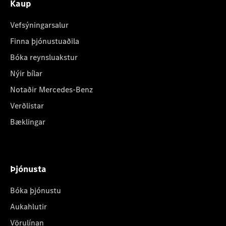
Kaup
Vefsýningarsalur
Finna þjónustuaðila
Bóka reynsluakstur
Nýir bílar
Notaðir Mercedes-Benz
Verðlistar
Bæklingar
Þjónusta
Bóka þjónustu
Aukahlutir
Vörulínan