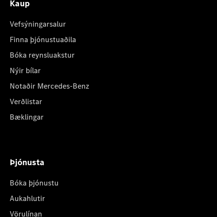
Kaup
Vefsýningarsalur
Finna þjónustuaðila
Bóka reynsluakstur
Nýir bílar
Notaðir Mercedes-Benz
Verðlistar
Bæklingar
Þjónusta
Bóka þjónustu
Aukahlutir
Vörulínan