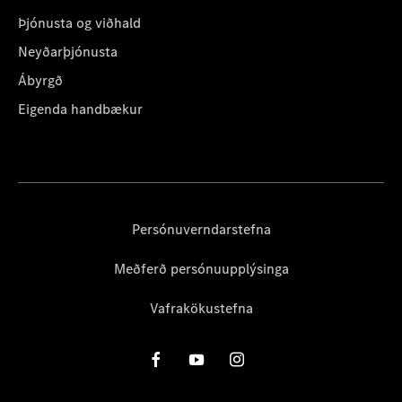
Þjónusta og viðhald
Neyðarþjónusta
Ábyrgð
Eigenda handbækur
Persónuverndarstefna
Meðferð persónuupplýsinga
Vafrakökustefna