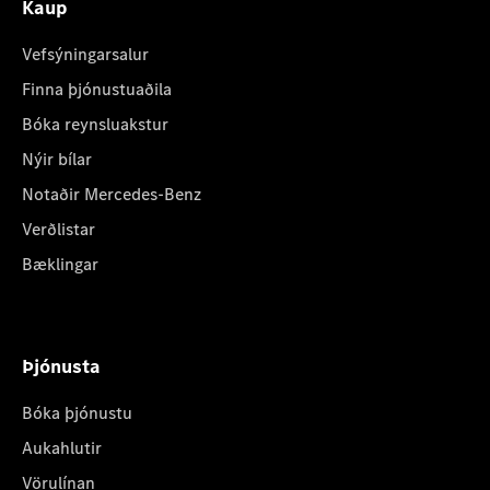
Kaup
Vefsýningarsalur
Finna þjónustuaðila
Bóka reynsluakstur
Nýir bílar
Notaðir Mercedes-Benz
Verðlistar
Bæklingar
Þjónusta
Bóka þjónustu
Aukahlutir
Vörulínan