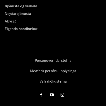
Þjónusta og viðhald
Neyðarþjónusta
Ábyrgð
Eigenda handbækur
Persónuverndarstefna
Meðferð persónuupplýsinga
Vafrakökustefna