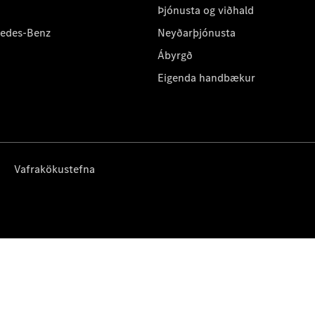
Þjónusta og viðhald
cedes-Benz
Neyðarþjónusta
Ábyrgð
Eigenda handbækur
Vafrakökustefna