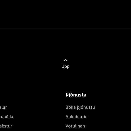
Upp
Þjónusta
alur
Bóka þjónustu
tuaðila
Aukahlutir
akstur
Vörulínan