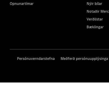
Opnunartímar
Nýir bílar
Notaðir Mer
Verðlistar
Bæklingar
Persónuverndarstefna
Meðferð persónuupplýsinga