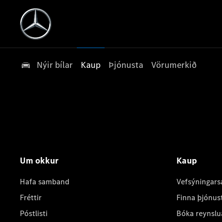
Nýir bílar
Kaup
Þjónusta
Vörumerkið
Um okkur
Kaup
Hafa samband
Vefsýningars
Fréttir
Finna þjónus
Póstlisti
Bóka reynslu