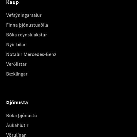
Kaup
Vefsýningarsalur
Finna þjónustuaðila
Bóka reynsluakstur
Nýir bílar
Notaðir Mercedes-Benz
Verðlistar
Bæklingar
Þjónusta
Bóka þjónustu
Aukahlutir
Vörulínan