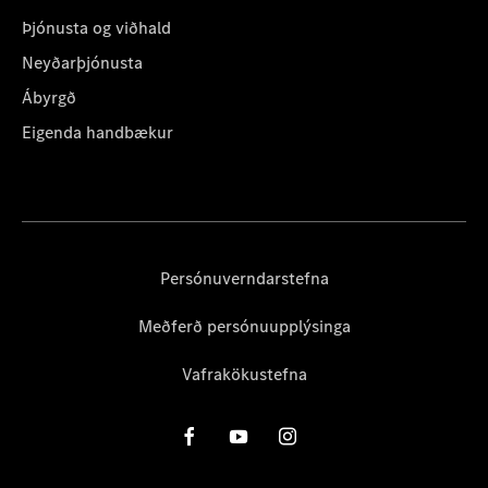
Þjónusta og viðhald
Neyðarþjónusta
Ábyrgð
Eigenda handbækur
Persónuverndarstefna
Meðferð persónuupplýsinga
Vafrakökustefna