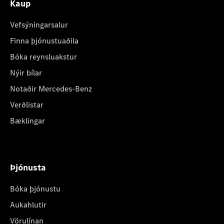
Kaup
Vefsýningarsalur
Finna þjónustuaðila
Bóka reynsluakstur
Nýir bílar
Notaðir Mercedes-Benz
Verðlistar
Bæklingar
Þjónusta
Bóka þjónustu
Aukahlutir
Vörulínan