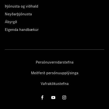
Þjónusta og viðhald
Neyðarþjónusta
Ábyrgð
Eigenda handbækur
Persónuverndarstefna
Meðferð persónuupplýsinga
Vafrakökustefna