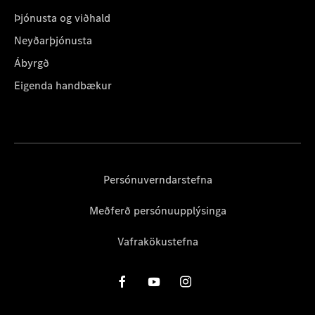
Þjónusta og viðhald
Neyðarþjónusta
Ábyrgð
Eigenda handbækur
Persónuverndarstefna
Meðferð persónuupplýsinga
Vafrakökustefna