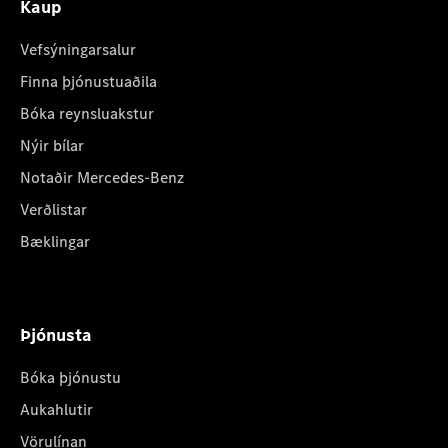
Kaup
Vefsýningarsalur
Finna þjónustuaðila
Bóka reynsluakstur
Nýir bílar
Notaðir Mercedes-Benz
Verðlistar
Bæklingar
Þjónusta
Bóka þjónustu
Aukahlutir
Vörulínan