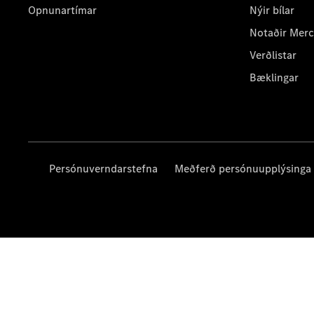
Opnunartímar
Nýir bílar
Notaðir Mer
Verðlistar
Bæklingar
Persónuverndarstefna
Meðferð persónuupplýsinga