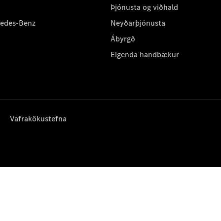
Þjónusta og viðhald
cedes-Benz
Neyðarþjónusta
Ábyrgð
Eigenda handbækur
Vafrakökustefna