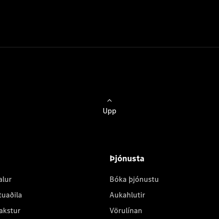
Upp
Þjónusta
alur
Bóka þjónustu
tuaðila
Aukahlutir
akstur
Vörulínan