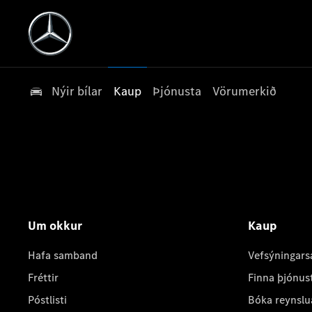
Nýir bílar
Kaup
Þjónusta
Vörumerkið
Um okkur
Kaup
Hafa samband
Vefsýningars
Fréttir
Finna þjónus
Póstlisti
Bóka reynslu