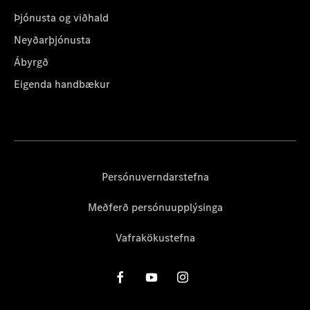
Þjónusta og viðhald
Neyðarþjónusta
Ábyrgð
Eigenda handbækur
Persónuverndarstefna
Meðferð persónuupplýsinga
Vafrakökustefna