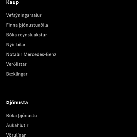
Kaup
Vefsýningarsalur
Finna þjónustuaðila
Bóka reynsluakstur
Nýir bílar
Notaðir Mercedes-Benz
Verðlistar
Bæklingar
Þjónusta
Bóka þjónustu
Aukahlutir
Vörulínan