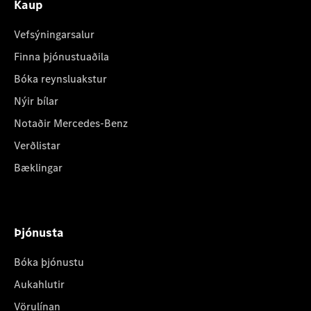
Kaup
Vefsýningarsalur
Finna þjónustuaðila
Bóka reynsluakstur
Nýir bílar
Notaðir Mercedes-Benz
Verðlistar
Bæklingar
Þjónusta
Bóka þjónustu
Aukahlutir
Vörulínan