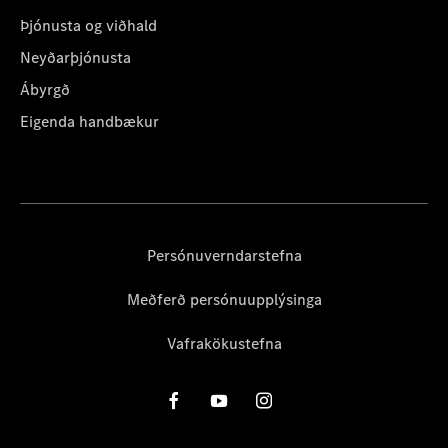
Þjónusta og viðhald
Neyðarþjónusta
Ábyrgð
Eigenda handbækur
Persónuverndarstefna
Meðferð persónuupplýsinga
Vafrakökustefna