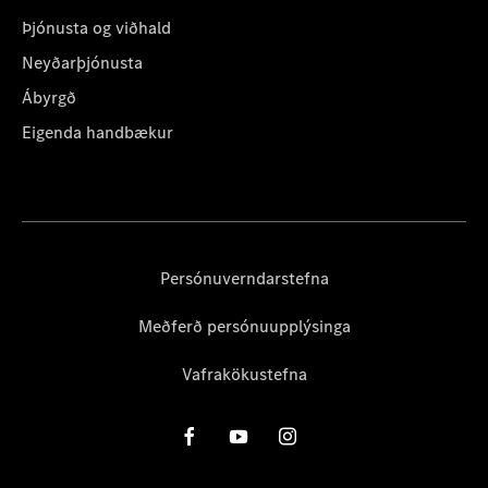
Þjónusta og viðhald
Neyðarþjónusta
Ábyrgð
Eigenda handbækur
Persónuverndarstefna
Meðferð persónuupplýsinga
Vafrakökustefna