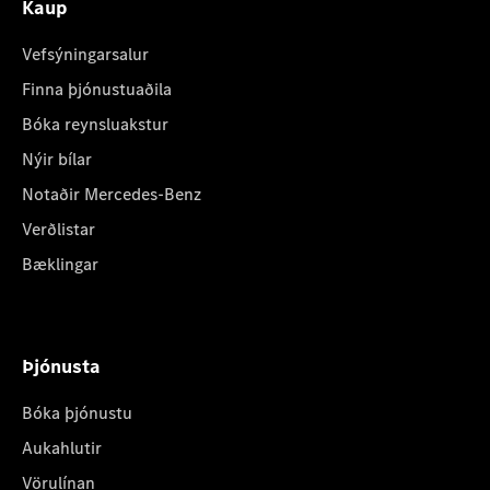
Kaup
Vefsýningarsalur
Finna þjónustuaðila
Bóka reynsluakstur
Nýir bílar
Notaðir Mercedes-Benz
Verðlistar
Bæklingar
Þjónusta
Bóka þjónustu
Aukahlutir
Vörulínan